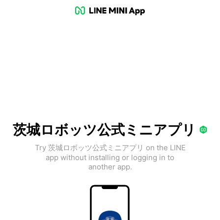
茨城ロボッツ公式ミニアプリ
Try 茨城ロボッツ公式ミニアプリ on the LINE
app without installing or logging in to
another app.