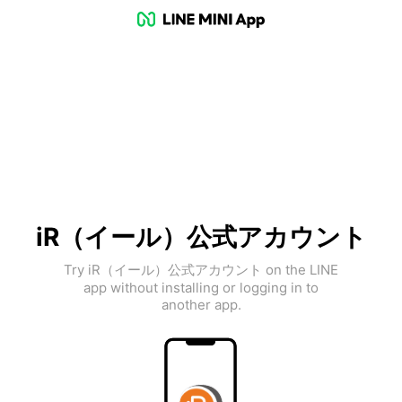
iR（イール）公式アカウント
Try iR（イール）公式アカウント on the LINE
app without installing or logging in to
another app.