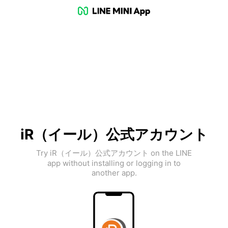
iR（イール）公式アカウント
Try iR（イール）公式アカウント on the LINE
app without installing or logging in to
another app.