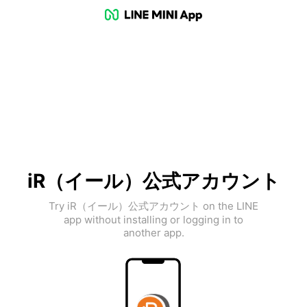
iR（イール）公式アカウント
Try iR（イール）公式アカウント on the LINE
app without installing or logging in to
another app.