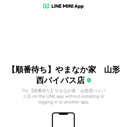
【順番待ち】やまなか家 山形
西バイパス店
Try 【順番待ち】やまなか家 山形西バイパ
ス店 on the LINE app without installing or
logging in to another app.